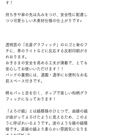
す！
持ち手や傘の先は丸みをつけ、安全性に配慮し
つつ可愛らしい木素材仕様の仕上がりです♪
透明窓の「北斎グラフィック」のロゴと傘のフ
チに、車のライトなどに反応する反射印刷がさ
れおります。
お子さまの安全を高める工夫が満載で、とても
安心してお使いいただけます！！
バンドの裏側には、通園・通学にも便利なお名
前スペース付きです。
柄もパッと目を引く、ポップで楽しい和柄グラ
フィックになっております！
「よろけ縞」とは縞模様のひとつで、曲線の縞
が曲がってよろけたように見えるため、このよ
うに呼ばれいるようです。波のような線の縞模
様です。直線の縞より柔らかい雰囲気になりま