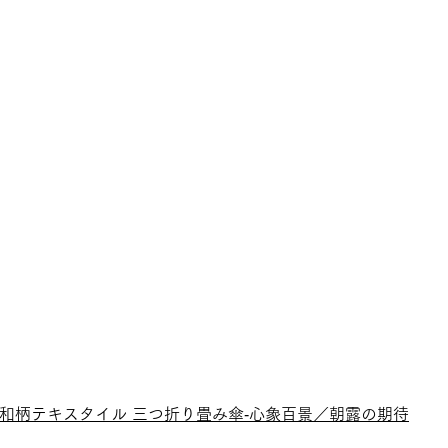
和柄テキスタイル 三つ折り畳み傘‐心象百景／朝露の期待