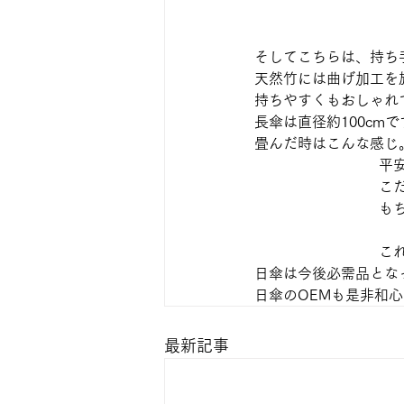
そしてこちらは、持ち
天然竹には曲げ加工を
持ちやすくもおしゃれ
長傘は直径約100cmです
畳んだ時はこんな感じ
平
こ
も
こ
日傘は今後必需品とな
日傘のOEMも是非和
最新記事