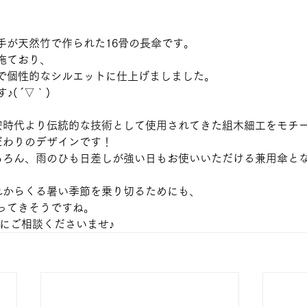
手が天然竹で作られた16骨の長傘です。
施ており、
で個性的なシルエットに仕上げましました。
♪( ´▽｀)
。
安時代より伝統的な技術として使用されてきた組木細工をモチ
だわりのデザインです！
ちろん、雨のひも日差しが強い日もお使いいただける兼用傘と
れからくる暑い季節を乗り切るためにも、
ってきそうですね。
心にご相談くださいませ♪