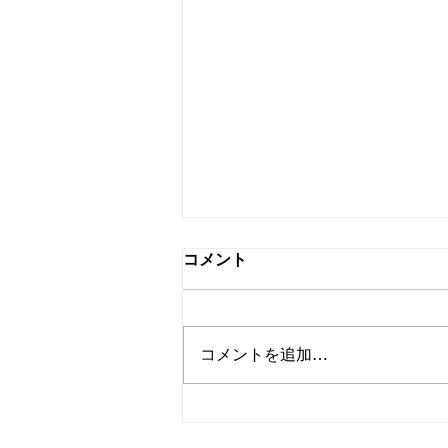
コメント
コメントを追加…
【晴雨兼用傘OEM】日傘男
子需要と推し活市場で注目さ