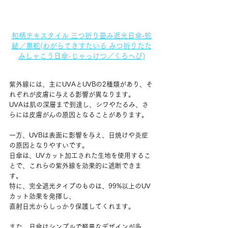
和柄テキスタイル 三つ折り畳み遮光日傘‐蛇
結／黒蛇(わがらてきすたいる みつ折りたた
みしゃこう日傘-じゃっけつ／くろへび)
紫外線には、主にUVAとUVBの2種類があり、そ
れぞれが皮膚に与える影響が異なります。
UVAは肌の深層まで到達し、シワやたるみ、さ
らには皮膚がんの原因となることがあります。
一方、UVBは表面に影響を与え、日焼けや炎症
の原因となりやすいです。
日傘は、UVカット加工された生地を使用するこ
とで、これらの紫外線を効果的に遮断できま
す。
特に、完全遮光タイプのものは、99%以上のUV
カット効果を発揮し、
直射日光からしっかり保護してくれます。
また、日傘はシンプルで軽量なデザインが多