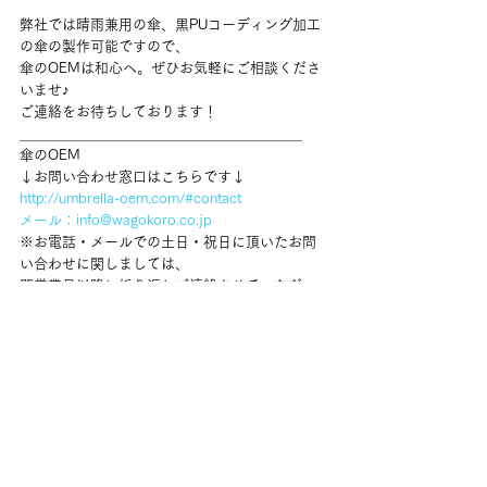
弊社では晴雨兼用の傘、黒PUコーディング加工
の傘の製作可能ですので、
傘のOEMは和心へ。ぜひお気軽にご相談くださ
いませ♪
ご連絡をお待ちしております！
＿＿＿＿＿＿＿＿＿＿＿＿＿＿＿＿＿＿＿＿
傘のOEM
↓お問い合わせ窓口はこちらです↓
http://umbrella-oem.com/#contact
メール：info@wagokoro.co.jp
※お電話・メールでの土日・祝日に頂いたお問
い合わせに関しましては、
翌営業日以降に折り返しご連絡させていただい
ております。予めご了承ください。
すべて表示
最新記事