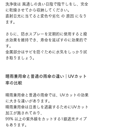
洗浄後は 風通しの良い日陰で陰干しをし、完全
に乾燥させてから収納してください。
直射日光に当てると変色や劣化 の 原因 になり
ます。
さらに、防水スプレーを定期的に使用すると撥
水効果を維持でき、寿命を延ばすのに効果的で
す。
金属部分はサビを防ぐために水気をしっかり拭
き取りましょう。
晴雨兼用傘と普通の雨傘の違い｜UVカット
率の比較
晴雨兼用傘と普通の雨傘では、UVカットの効果
に大きな違いがあります。
晴雨兼用傘は日差しを遮蔽するためにUVカット
加工が施されており、
99% 以上の紫外線をカットする1級遮光タイプ
もあります。