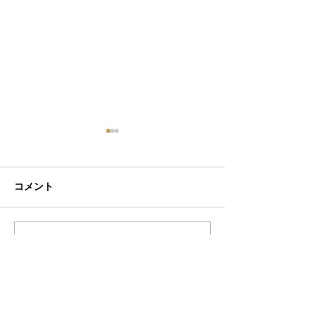
コメント
コメントを追加…
和柄の折りたたみ傘のご
美味しそうな日傘
紹介 傘のOEMなら和心
のOEMは和心
へ
OEM／ODM取扱い商材紹介サイト