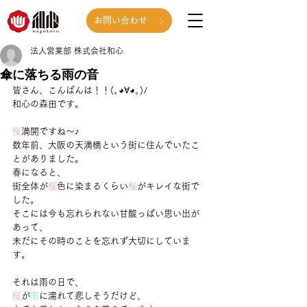
お問い合わせ
法人営業部 株式会社和心
傘に落ちる雨の音
皆さん、こんばんは！！(｡◕∀◕｡)ﾉ
和心の森田です。
桜
満開ですね～♪
数年前、大阪の天満橋という街に住んでいたこ
とがありました。
春になると、
街全体が
桜
色に染まるくらい
桜
がキレイな街で
した。
そこには今も忘れられない甘酸っぱい思い出が
あって、
未だにその時のことを忘れず大切にしていま
す。
それは雨の日で、
桜
が
雨
に濡れて悲しそうだけど、