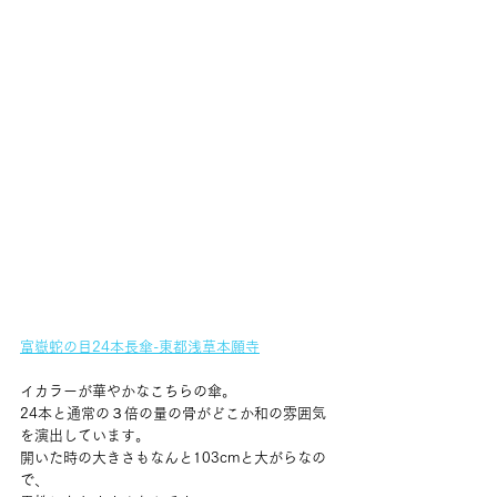
富嶽蛇の目24本長傘-東都浅草本願寺
イカラーが華やかなこちらの傘。
24本と通常の３倍の量の骨がどこか和の雰囲気
を演出しています。
開いた時の大きさもなんと103cmと大がらなの
で、