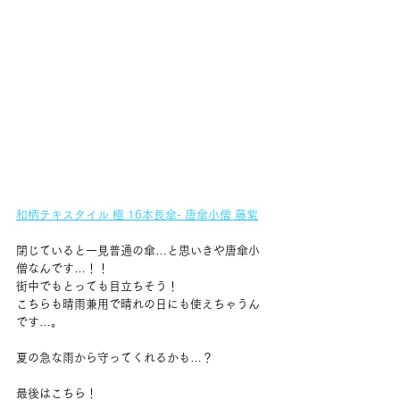
和柄テキスタイル 極 16本長傘- 唐傘小僧 藤紫
閉じていると一見普通の傘…と思いきや唐傘小
僧なんです…！！
街中でもとっても目立ちそう！
こちらも晴雨兼用で晴れの日にも使えちゃうん
です…。
夏の急な雨から守ってくれるかも…？
最後はこちら！