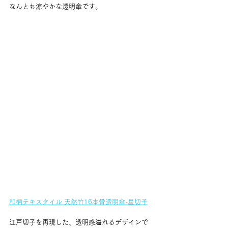
なんとも涼やかな透明傘です。
和柄テキスタイル 天然竹16本骨透明傘-星切子
江戸切子を再現した、透明感溢れるデザインで