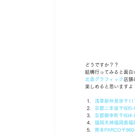
どうですか？？
結構行ってみると面白
北斎グラフィック
店舗
楽しめると思いますよ
浅草新仲見世〒111
京都二年坂〒605
京都御幸町〒604
福岡天神福岡県福岡
熊本PARCO〒86