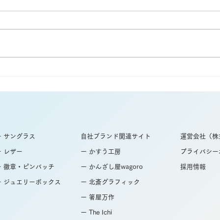
和柄の折りたたみ傘のご紹
美味
介 傘のOEMなら和心へ
OE
ー サングラス
自社ブランド関連サイト
運営会社（株
ー レザー
ー かすう工房
プライバシー
ー 徽章・ピンバッチ
ー かんざし屋wagoro
採用情報
ー ジュエリーボックス
ー 北斎グラフィック
ー 箸屋万作
ー The Ichi