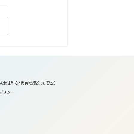
しそうな日傘…?!傘の
Mは和心で♡
式会社和心/代表取締役 森 智宏）
ポリシー