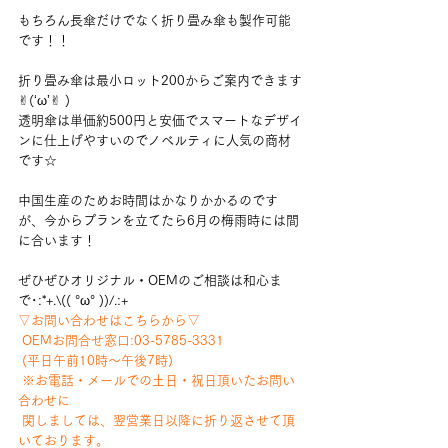
もちろん長傘だけでなく折り畳み傘も製作可能
です！！
折り畳み傘は最小ロット200からご案内できます
✌︎(‘ω’✌︎ )
透明傘は単価約500円と安価でスマートなデザイ
ンに仕上げやすいのでノベルティに人気の商材
です☆
中国生産のためお時間はかなりかかるのです
が、今からプランを立てたら6月の梅雨時には間
に合います！
ぜひぜひオリジナル・OEMのご相談は和心ま
で･:*+.\(( °ω° ))/.:+
▽お問い合わせはこちらから▽
 OEMお問合せ窓口:03-5785-3331
 (平日午前10時～午後7時)
 ※お電話・メールでの土日・祝日頂いたお問い
合わせに
 関しましては、翌営業日以降に折り返させて頂
いております。