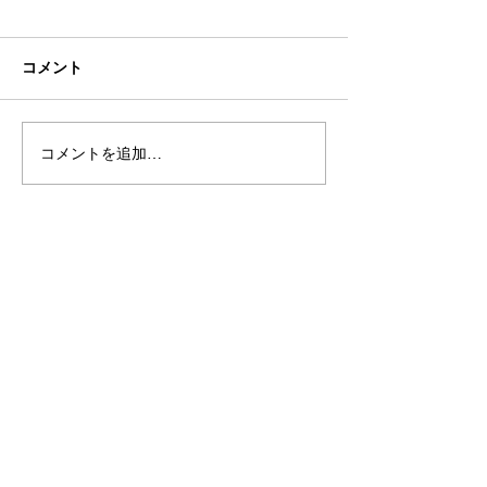
コメント
コメントを追加…
和柄の折りたたみ傘のご
美味しそうな日傘
紹介 傘のOEMなら和心
のOEMは和心
へ
OEM／ODM取扱い商材紹介サイト
ー オリジナルグッズ全般
ー 簪
ー サングラス
ー 傘
ー レザー
ー 天然石ブレスレット
ー ジュエリーボックス