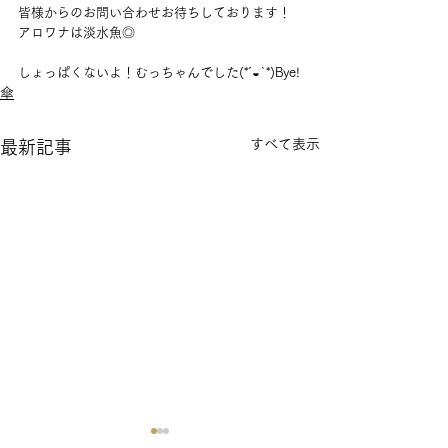
皆様からのお問い合わせお待ちしております！
アロワナは淡水魚◎
しょっぱくないよ！むっちゃんでした(*´◒`*)Bye!
傘
すべて表示
最新記事