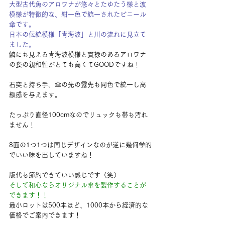
大型古代魚のアロワナが悠々とたゆたう様と波
模様が特徴的な、紺一色で統一されたビニール
傘です。
日本の伝統模様「青海波」と川の流れに見立て
ました。
鱗にも見える青海波模様と貫禄のあるアロワナ
の姿の親和性がとても高くてGOODですね！
石突と持ち手、傘の先の露先も同色で統一し高
級感を与えます。
たっぷり直径100cmなのでリュックも帯も汚れ
ません！
8面の1つ1つは同じデザインなのが逆に幾何学的
でいい味を出していますね！
版代も節約できていい感じです（笑）
そして和心ならオリジナル傘を製作することが
できます！！
最小ロットは500本ほど、1000本から経済的な
価格でご案内できます！