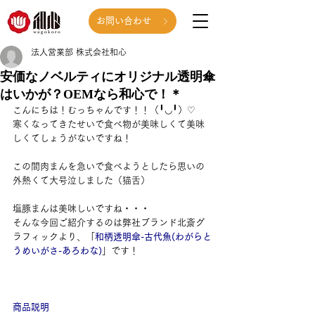
お問い合わせ
法人営業部 株式会社和心
安価なノベルティにオリジナル透明傘
はいかが？OEMなら和心で！＊
こんにちは！むっちゃんです！！（╹◡╹）♡
寒くなってきたせいで食べ物が美味しくて美味
しくてしょうがないですね！
この間肉まんを急いで食べようとしたら思いの
外熱くて大号泣しました（猫舌）
塩豚まんは美味しいですね・・・
そんな今回ご紹介するのは弊社ブランド北斎グ
ラフィックより、「
和柄透明傘-古代魚(わがらと
うめいがさ-あろわな)
」です！
商品説明