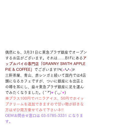
偶然にも、3月31日に東急プラザ銀座でオープン
するお店がございます。それは……B1Fにある
ア
ップルパイの専門店「GRANNY SMITH APPLE 
PIE & COFFEE」
でございます!!٩(
๑
❛
ᴗ
❛
๑
)۶
三軒茶屋、青山、赤レンガと続いて国内では4店
舗になるカフェですが、ついに銀座にも出店と
の噂を耳にし、益々東急プラザ銀座に足を運ん
でみたくなりました。( ˘ ³˘)
♥
 (´◡`
♥
)
※プラス100円でバニラアイス、50円でホイッ
プクリームを追加できますので甘い物が好きな
方はぜひ両方乗せてみて下さいネ!!
OEMお問合せ窓口は 03-5785-3331 になりま
す。