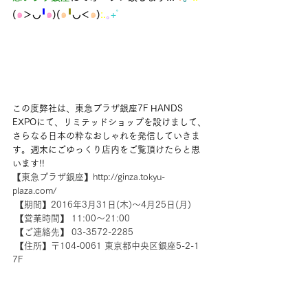
(
๑
＞◡
╹
๑
)(
๑
╹
◡＜
๑
)
:.
｡
+ﾟ
この度弊社は、東急プラザ銀座7F HANDS 
EXPOにて、リミテッドショップを設けまして、
さらなる日本の粋なおしゃれを発信していきま
す。週末にごゆっくり店内をご覧頂けたらと思
います!!
【東急プラザ銀座】http://ginza.tokyu-
plaza.com/
 【期間】2016年3月31日(木)～4月25日(月)
 【営業時間】 11:00～21:00
 【ご連絡先】 03-3572-2285
 【住所】〒104-0061 東京都中央区銀座5-2-1 
7F