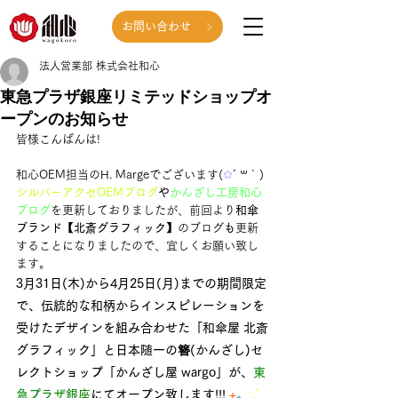
お問い合わせ
法人営業部 株式会社和心
東急プラザ銀座リミテッドショップオ
ープンのお知らせ
皆様こんばんは!
和心OEM担当のH. Margeでございます(
✿
´ ꒳ ` )
シルバーアクセOEMブログ
や
かんざし工房和心
ブログ
を更新しておりましたが、前回より
和傘
ブランド【北斎グラフィック】
のブログ
も
更新
することになりましたので、宜しくお願い致し
ます。
3月31日(木)から4月25日(月)までの期間限定
で、伝統的な和柄からインスピレーションを
受けたデザインを組み合わせた「和傘屋 北斎
グラフィック」と日本随一の簪(かんざし)セ
レクトショップ「かんざし屋 wargo」が、
東
急プラザ銀座
にてオープン致します!!! 
+
。
:.ﾟ