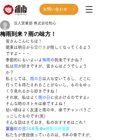
お問い合わせ
法人営業部 株式会社和心
梅雨到来？雨の味方！
皆さんこんにちは！
関東は明日から
雲行き
が怪しくなってくるよう
ですよ・・・
季節的にもいよいよ
梅雨
の到来ですかね？
私は
雨
が好きですが、皆さんはどうでしょう
か？
私としては、
雨の日
は人も空いてるし、どこに
行っても待たされることがないし、ものもゆっ
くり見れるから好きですね！
それ故、私はよく
雨の日
に出かけるのですよ♪
そんな時のオトモは傘ですよね！
幼い頃はよく友達と雨の中、傘でチャンバラご
っこしたものです(笑)
そんな話はさておき、私のおすすめはこれ！
富嶽
蛇の目
24本長傘
–
神奈川沖浪裏
私たちが普段使っているのは、8本の骨ですが、