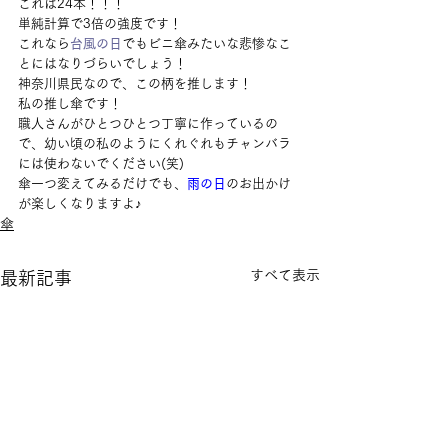
これは24本！！！
単純計算で3倍の強度です！
これなら
台風の日
でもビニ傘みたいな悲惨なこ
とにはなりづらいでしょう！
神奈川県民なので、この柄を推します！
私の推し傘です！
職人さんがひとつひとつ丁寧に作っているの
で、幼い頃の私のようにくれぐれもチャンバラ
には使わないでください(笑)
傘一つ変えてみるだけでも、
雨の日
のお出かけ
が楽しくなりますよ♪
傘
すべて表示
最新記事