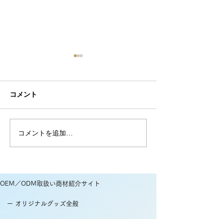
コメント
コメントを追加…
和柄の折りたたみ傘のご
美味しそうな日傘
紹介 傘のOEMなら和心
のOEMは和心
へ
OEM／ODM取扱い商材紹介サイト
ー オリジナルグッズ全般