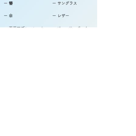
ー 簪
ー サングラス
ー 傘
ー レザー
ー 天然石ブレスレット
ー ジュエリーボックス
ー 徽章・ピンバッチ
採用情報
ー かんざし屋wagoro
ー 北斎グラフィック
自社ブランド関連サイト
ー The Ichi
ー 箸屋万作