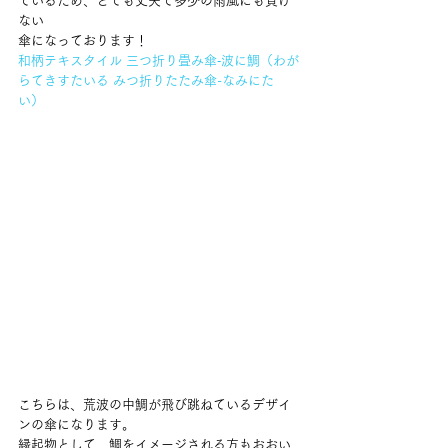
ているため、とても丈夫で多少の雨風にも負け
ない 
傘になっております！  
和柄テキスタイル 三つ折り畳み傘‐波に鯛（わが
らてきすたいる みつ折りたたみ傘-なみにた
い）
こちらは、荒波の中鯛が飛び跳ねているデザイ
ンの傘になります。 
縁起物として、鯛をイメージされる方もおおい