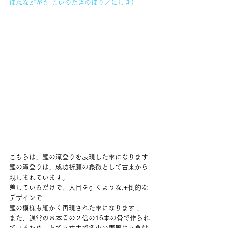
ほねなががさ-こいのたきのぼり／にしき）
こちらは、鯉の滝登りを表現した傘になります 
鯉の滝登りは、成功祈願の象徴として古来から
親しまれています。 
差しているだけで、人目を引くような圧倒的な
デザインで 
鯉の模様も細かく再現された傘になります！ 
また、通常の８本骨の２倍の16本の骨で作られ