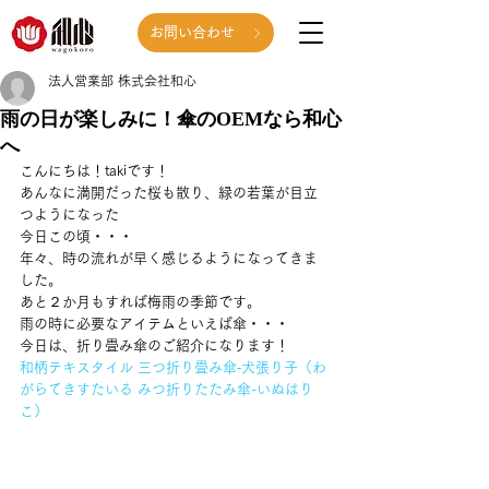
お問い合わせ
法人営業部 株式会社和心
雨の日が楽しみに！傘のOEMなら和心
へ
こんにちは！takiです！ 
あんなに満開だった桜も散り、緑の若葉が目立
つようになった 
今日この頃・・・ 
年々、時の流れが早く感じるようになってきま
した。 
あと２か月もすれば梅雨の季節です。 
雨の時に必要なアイテムといえば傘・・・ 
今日は、折り畳み傘のご紹介になります！ 
和柄テキスタイル 三つ折り畳み傘‐犬張り子（わ
がらてきすたいる みつ折りたたみ傘-いぬはり
こ）