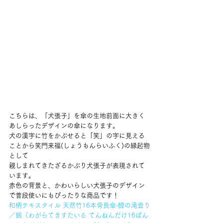
こちらは、「犬張子」を傘の生地前面に大きく
あしらったデザインの傘になります。 
犬の漢字に竹をかぶせると「笑」の字に見える
ことから笑門来福(しょうもんらいふく)の縁起物
として 
親しまれてきたざるかぶり犬張子が表現されて
います。 
赤色の背景と、かわいらしい犬張子のデザイン
で普段使いにもぴったりな商品です！ 
和柄テキスタイル 天然竹16本骨長傘‐鯉の滝登り
／錦（わがらてきすたいる てんねんだけ16ぽん