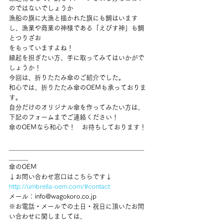
のではないでしょうか 
漁船の旗に大漁と描かれた旗にも鯛はいます
し、漁業や商業の神様である「えびす神」も鯛
とつりざお 
をもっていますよね！ 
縁起を担ぎたい方、手に取ってみてはいかがで
しょうか！  
今回は、折りたたみ傘のご紹介でした。 
和心では、折りたたみ傘のOEMも承っておりま
す。 
自分だけのオリジナル傘を作ってみたい方は、 
下記のフォームまでご連絡ください！ 
傘のOEMなら和心で！　お待ちしております！ 
＿＿＿＿＿＿＿＿＿＿＿＿＿＿＿＿＿＿＿＿＿
＿＿＿ 
傘のOEM 
↓お問い合わせ窓口はこちらです↓ 
http://umbrella-oem.com/#contact
メール：info@wagokoro.co.jp 
※お電話・メールでの土日・祝日に頂いたお問
い合わせに関しましては、 