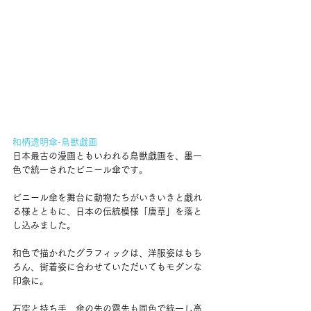
和柄透明傘-鳥獣戯画
日本最古の漫画ともいわれる鳥獣戯画を、墨一
色で統一されたビニール傘です。
ビニール傘を舞台に動物たちがいきいきと戯れ
る様とともに、日本の伝統模様「唐草」を落と
し込みました。
和色で描かれたグラフィックは、洋服姿はもち
ろん、街着姿に合わせていただいてもモダンな
印象に。
石突と持ち手、傘の先の露先も同色で統一し高