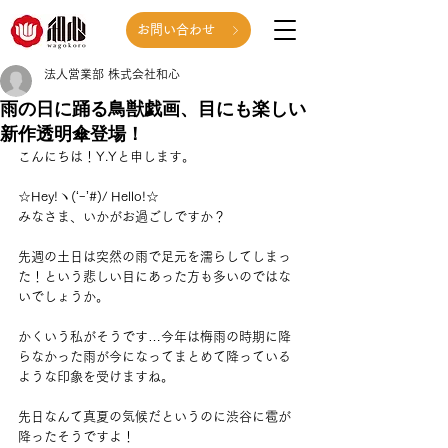
お問い合わせ
法人営業部 株式会社和心
雨の日に踊る鳥獣戯画、目にも楽しい
新作透明傘登場！
こんにちは！Y.Yと申します。
☆Hey!ヽ(‘ｰ’#)/ Hello!☆
みなさま、いかがお過ごしですか？
先週の土日は突然の雨で足元を濡らしてしまっ
た！という悲しい目にあった方も多いのではな
いでしょうか。
かくいう私がそうです…今年は梅雨の時期に降
らなかった雨が今になってまとめて降っている
ような印象を受けますね。
先日なんて真夏の気候だというのに渋谷に雹が
降ったそうですよ！