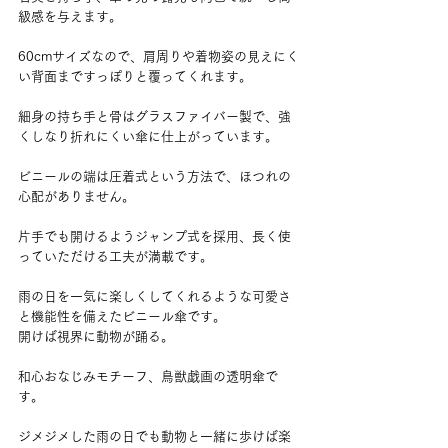
級感を与えます。
60cmサイズなので、肩周りや着物姿の見えにく
い背面まですっぽりと覆ってくれます。
細身の持ち手と骨はグラスファイバー製で、強
くしなり折れにくい傘に仕上がっています。
ビニールの端は圧着式という方法で、ほつれの
心配がありません。
片手でも開けるようジャンプ式を採用、長く使
っていただける工夫が満載です。
雨の日を一気に楽しくしてくれるような可愛さ
と機能性を備えたビニール傘です。
開けば視界に動物が踊る。
和心おなじみモチーフ、鳥獣戯画の透明傘で
す。
ジメジメした雨の日でも動物と一緒に歩けば楽