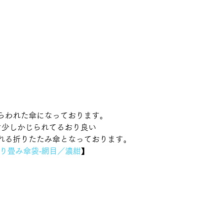
らわれた傘になっております。
け少しかじられてるおり良い
れる折りたたみ傘となっております。 
り畳み傘袋‐網目／濃紺
】 