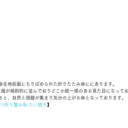
傘生地前面にちりばめられた折りたたみ傘ににあります。
大福が規則的に並んでおりどこか統一感のある見た目になって
ると、自然と視線が集まり気分の上がる傘となっております。 
つ折り畳み傘‐たい焼き
】 