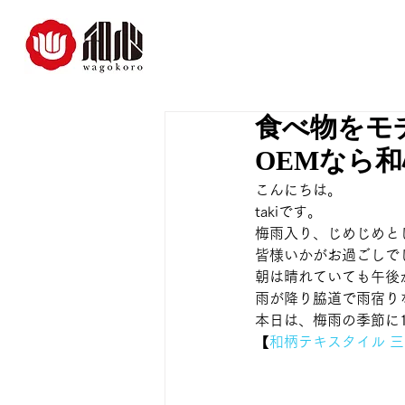
食べ物をモ
OEMなら
こんにちは。
takiです。 
梅雨入り、じめじめと
皆様いかがお過ごしで
朝は晴れていても午後
雨が降り脇道で雨宿り
本日は、梅雨の季節に
【
和柄テキスタイル 三