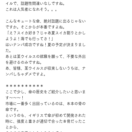
イルで、話題性間違いなしですね。
これは人気者になれそう。。。
こんなキュートな傘、絶対話題に出るじゃない
ですか。そこからが本番ですよね。
「え？スイカ好き？じゃあ夏スイカ割りとかし
ようよ！海でも行ってさ！」
はいナンパ成功ですね！夏の予定が決まりまし
た。
あとは某ウイルスの就職を願って、不要な外出
を避けるのみですね。
あ、皆様、某ウイルスが収束しないうちは、ナ
ンパしちゃダメですよ。
＊＊＊＊＊＊＊＊＊＊
ここで少し、傘の歴史をご紹介したいと思いま
す〜〜〜！
市場に一番多く出回っているのは、８本の骨の
傘です。
というのも、イギリスで傘が初めて開発された
時に、強度と重さが適切で合った８骨だったこ
とから、