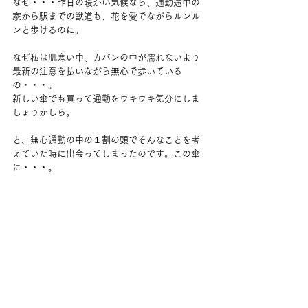
なぜ・・・昨日の暖かい気候なら、通勤途中の
家から駅までの獣道も、花を愛でながらルンル
ンと歩けるのに。
なぜ私は肌寒い中、カバンの中が濡れないよう
最新の注意を払いながら無心で歩いている
の・・・。
新しい傘でも買って通勤をウキウキ気分にしま
しょうかしら。
と、無心通勤の中の１割の頭でそんなことを考
えていた時に出会ってしまったのです。この傘
に・・・。