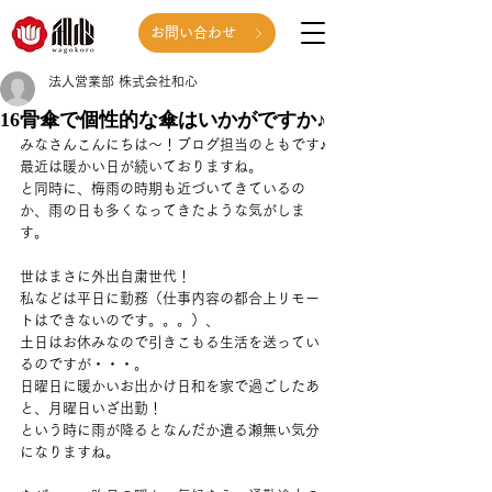
お問い合わせ
法人営業部 株式会社和心
16骨傘で個性的な傘はいかがですか♪
みなさんこんにちは～！ブログ担当のともです♪
最近は暖かい日が続いておりますね。
と同時に、梅雨の時期も近づいてきているの
か、雨の日も多くなってきたような気がしま
す。
世はまさに外出自粛世代！
私などは平日に勤務（仕事内容の都合上リモー
トはできないのです。。。）、
土日はお休みなので引きこもる生活を送ってい
るのですが・・・。
日曜日に暖かいお出かけ日和を家で過ごしたあ
と、月曜日いざ出勤！
という時に雨が降るとなんだか遣る瀬無い気分
になりますね。