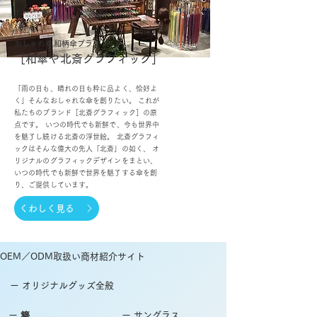
おしゃれな和柄傘ブランド
［和傘や北斎グラフィック］
「雨の日も、晴れの日も粋に品よく、恰好よ
く」そんなおしゃれな傘を創りたい。 これが
私たちのブランド［北斎グラフィック］の原
点です。 いつの時代でも新鮮で、今も世界中
を魅了し続ける北斎の浮世絵。 北斎グラフィ
ックはそんな偉大の先人「北斎」の如く、 オ
リジナルのグラフィックデザインをまとい、
いつの時代でも新鮮で世界を魅了する傘を創
り、ご提供しています。
くわしく見る
OEM／ODM取扱い商材紹介サイト
ー オリジナルグッズ全般
ー 簪
ー サングラス