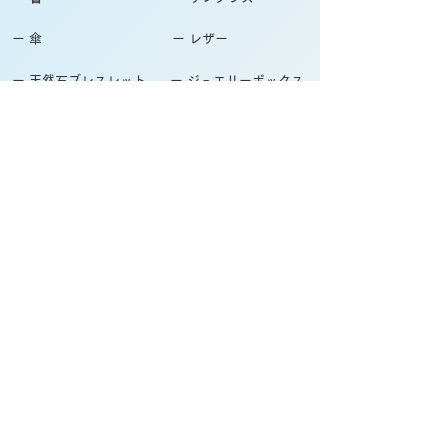
ー 傘
ー レザー
ー 天然石ブレスレット
ー ジュエリーボックス
ー 徽章・ピンバッチ
採用情報
ー かんざし屋wagoro
ー 北斎グラフィック
自社ブランド関連サイト
ー The Ichi
ー 箸屋万作