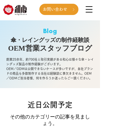
お問い合わせ
Blog
傘・レイングッズの制作経験談
OEM営業スタッフ
ブログ
創業25余年、約700社と取引実績がある和心は様々な傘・レイ
ングッズ製品の制作経験がございます。
OEM／ODMは公開できないケースが多いですが、自社ブラン
ドの商品も多数制作する当社は経験談に事欠きません。OEM
／ODMご担当者様、何を作ろうか迷ったらご一読ください。
近日公開予定
その他のカテゴリーの記事を見まし
ょう。