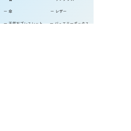
ー 傘
ー レザー
ー 天然石ブレスレット
ー ジュエリーボックス
ー 徽章・ピンバッチ
採用情報
ー かんざし屋wagoro
ー 北斎グラフィック
自社ブランド関連サイト
ー The Ichi
ー 箸屋万作