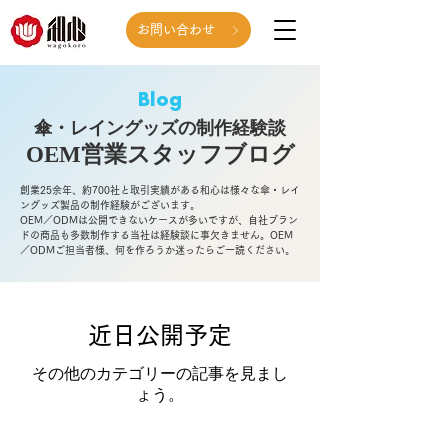
お問い合わせ
Blog
傘・レイングッズの制作経験談
OEM営業スタッフ
ブログ
創業25余年、約700社と取引実績がある和心は様々な傘・レイ
ングッズ製品の制作経験がございます。
OEM／ODMは公開できないケースが多いですが、自社ブラン
ドの商品も多数制作する当社は経験談に事欠きません。OEM
／ODMご担当者様、何を作ろうか迷ったらご一読ください。
近日公開予定
その他のカテゴリーの記事を見まし
ょう。