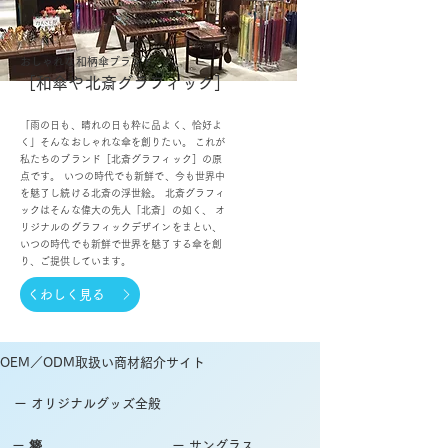
おしゃれな和柄傘ブランド
［和傘や北斎グラフィック］
「雨の日も、晴れの日も粋に品よく、恰好よ
く」そんなおしゃれな傘を創りたい。 これが
私たちのブランド［北斎グラフィック］の原
点です。 いつの時代でも新鮮で、今も世界中
を魅了し続ける北斎の浮世絵。 北斎グラフィ
ックはそんな偉大の先人「北斎」の如く、 オ
リジナルのグラフィックデザインをまとい、
いつの時代でも新鮮で世界を魅了する傘を創
り、ご提供しています。
くわしく見る
OEM／ODM取扱い商材紹介サイト
ー オリジナルグッズ全般
ー 簪
ー サングラス